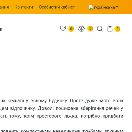
тання
Контакти
Особистий кабінет
0
и
0
0
ша кімната у всьому будинку. Проте дуже часто вона
цем відпочинку. Доволі поширене зберігання речей у
аті, тому, крім просторого ліжка, потрібно придбати
доповнити компактними невеликими тумбами, зручним