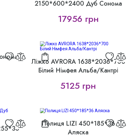
2150*600*2400 Дуб Сонома
17956 грн
Сонома
Ліжко AVRORA 1638*2036*700
Білий Німфея Альба/Кантрі
5125 грн
Полиця LIZI 450*185*36
255*36
Аляска