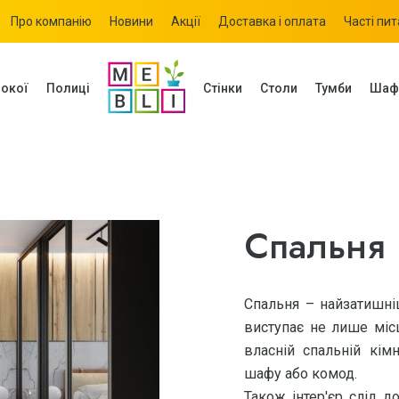
Про компанію
Новини
Акції
Доставка і оплата
Часті пи
окої
Полиці
Стінки
Столи
Тумби
Шаф
Спальня
Спальня – найзатишні
виступає не лише міс
власній спальній кімн
шафу або комод.
Також інтер'єр слід 