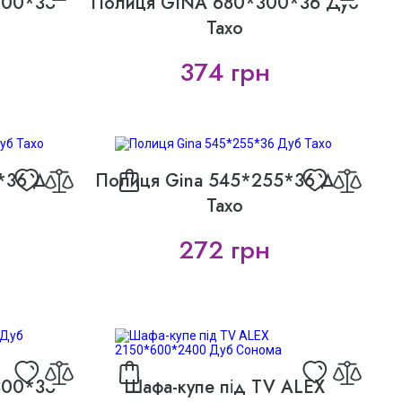
200*36
Полиця GINA 680*300*36 Дуб
Тахо
374 грн
*36 Дуб
Полиця Gina 545*255*36 Дуб
Тахо
272 грн
300*36
Шафа-купе під TV ALEX