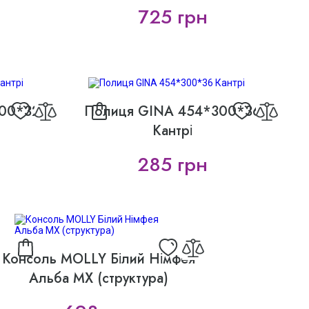
725 грн
00*32
Полиця GINA 454*300*36
Кантрі
285 грн
Консоль MOLLY Білий Німфея
Альба MX (структура)