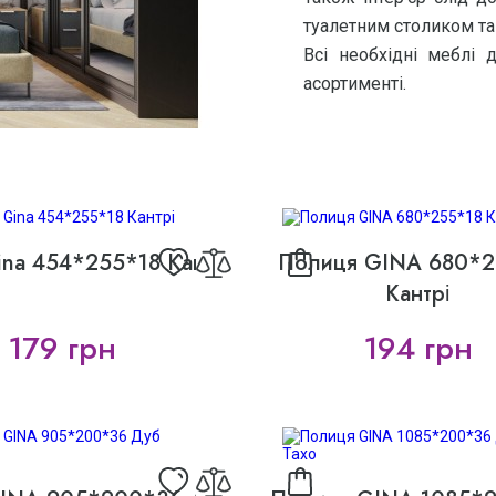
туалетним столиком та
Всі необхідні меблі
асортименті.
na 454*255*18 Кантрі
Полиця GINA 680*2
Кантрі
179 грн
194 грн