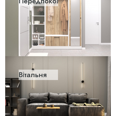
Передпокої
Вітальня