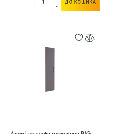
ДО КОШИКА
-
Двері на шафу розпашну BIG