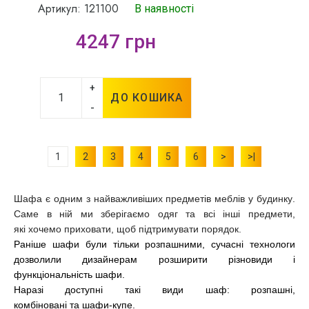
Артикул: 121100
В наявності
4247 грн
+
ДО КОШИКА
-
1
2
3
4
5
6
>
>|
Шафа є одним з найважливіших предметів меблів у будинку.
Саме в ній ми зберігаємо одяг та всі інші предмети,
які хочемо приховати, щоб підтримувати порядок.
Раніше шафи були тільки розпашними, сучасні технологи
дозволили дизайнерам розширити різновиди і
функціональність шафи.
Наразі доступні такі види шаф: розпашні,
комбіновані та шафи-купе.